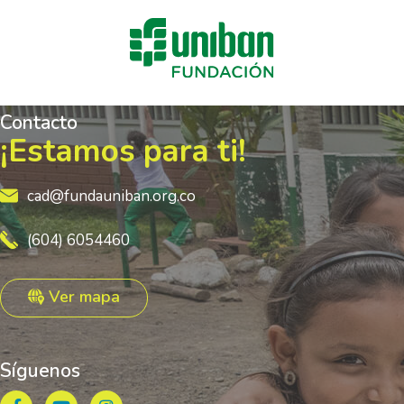
Contacto
¡Estamos para ti!
cad@fundauniban.org.co
(604) 6054460
Ver mapa
Síguenos