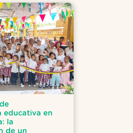
 de
a educativa en
: la
n de un