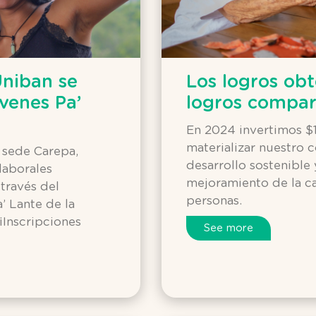
Uniban se
Los logros ob
venes Pa’
logros compar
En 2024 invertimos $1
materializar nuestro
, sede Carepa,
desarrollo sostenible 
laborales
mejoramiento de la ca
través del
personas.
 Lante de la
¡Inscripciones
See more