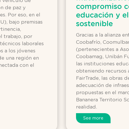
l vehículo de
compromiso co
ón de paz y
educación y el
s. Por eso, en el
TU), bajo premisas
sostenible
tinencia,
Gracias a la alianza 
 trabajo, por
Coobafrío, Coomulb
écnicos laborales
(pertenecientes a As
s a los jóvenes
Coobamag, Unibán Fu
 de una región en
las instituciones educ
nectada con el
obteniendo recursos 
FairTrade, las obras 
adecuación de infraes
propuestas en el marc
Bananera Territorio S
realidad.
See more