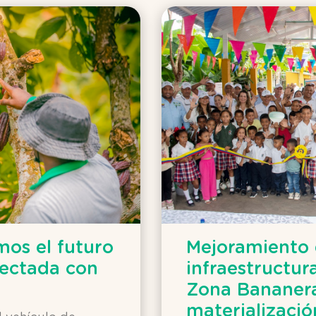
mos el futuro
Mejoramiento
nectada con
infraestructur
Zona Bananera
materializació