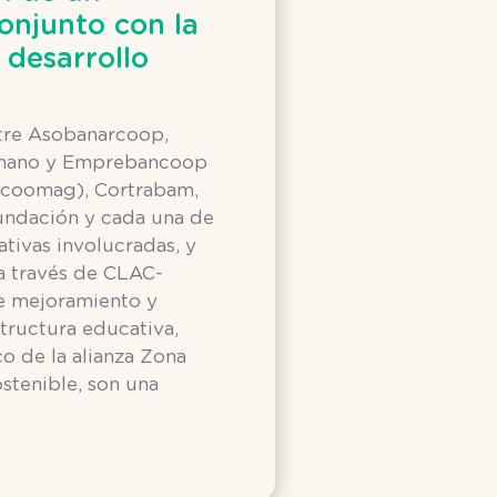
njunto con la
 desarrollo
entre Asobanarcoop,
anano y Emprebancoop
ocoomag), Cortrabam,
ndación y cada una de
ativas involucradas, y
a través de CLAC-
de mejoramiento y
tructura educativa,
o de la alianza Zona
ostenible, son una