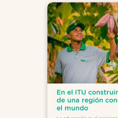
En el ITU construi
de una región co
el mundo