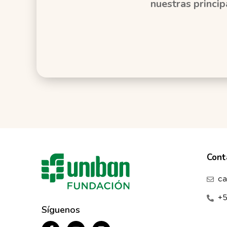
nuestras princip
Cont
ca
+
Síguenos